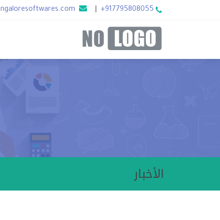
angaloresoftwares.com
|
+917795808055
الأخبار