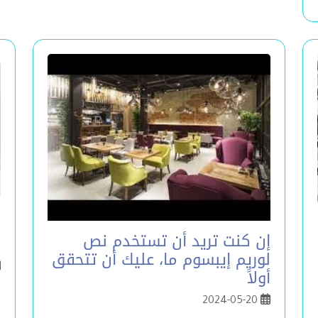
ا
إن كنت تريد أن تستخدم نص
أ
لوريم إيبسوم ما، عليك أن تتحقق
أولاً
ه
2024-05-20
ط