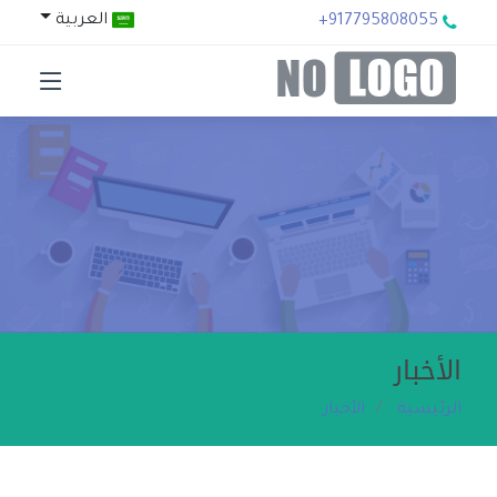
العربية
+917795808055
الأخبار
الرئيسية
الأخبار