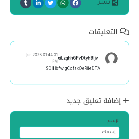
نشر
التعليقات
01 Jun 2026 01:44
xiLzghhGFvDtyhBIjv
PM
SOIHbfwigCofsxOeRileDTA
إضافة تعليق جديد
الإسم