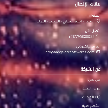
بيانات الإتصال
العنوان
المبني - اسم الشارع - المدينة - الدولة
اتصل الآن
+917795808055
البريد الإلكتروني
info@bangaloresoftwares.com
عن الشركة
من نحن
فريق العمل
أراء العملاء
الخصوصية