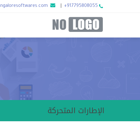
angaloresoftwares.com
|
+917795808055
الإطارات المتحركة