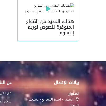
هنالك العديد من الأنواع
المتوفرة لنصوص لوريم
إيبسوم
بيانات الإتصال
عن الش
من نحن
العنوان
المبني - اسم الشارع - المدينة -
فريق ال
الدولة