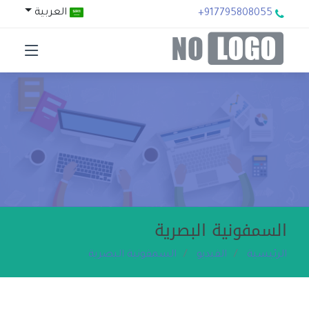
العربية
+917795808055
السمفونية البصرية
الرئيسية
الفيديو
السمفونية البصرية