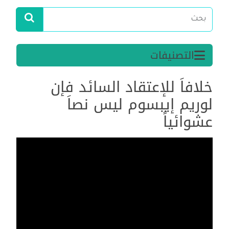
التصنيفات
خلافاَ للإعتقاد السائد فإن
لوريم إيبسوم ليس نصاَ
عشوائياً