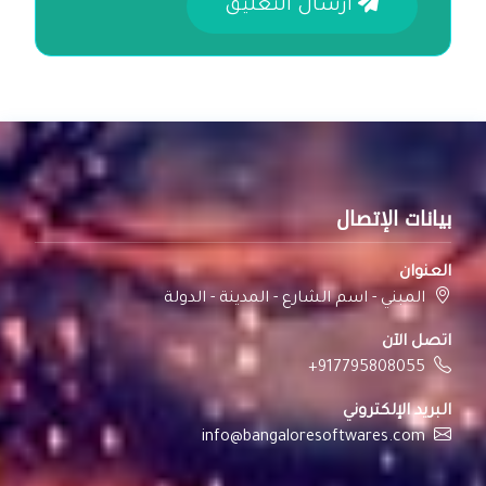
ارسال التعليق
بيانات الإتصال
العنوان
المبني - اسم الشارع - المدينة - الدولة
اتصل الآن
+917795808055
البريد الإلكتروني
info@bangaloresoftwares.com