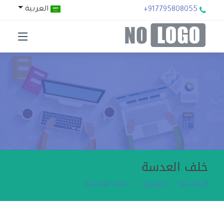
العربية
+917795808055
خلف العدسة
الرئيسية
الفيديو
خلف العدسة