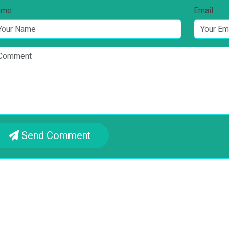
ame
Email
Send Comment