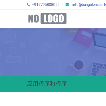
+917795808055
|
info@bangaloresof
应用程序和程序