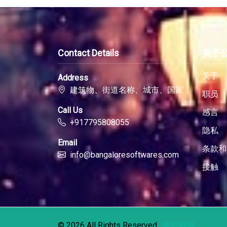
Contact Details
关于
关于
Address
建筑物、街道名称、城市、国家
职员
Call Us
感言
+917795808055
隐私
Email
条款和
info@bangaloresoftwares.com
接触
© 2026 All Rights Reserved .
网站标题