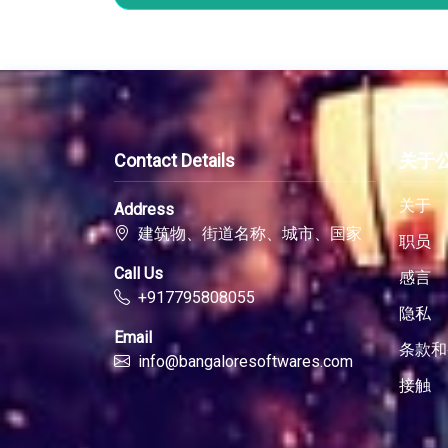
Contact Details
关于
关于
Address
建筑物、街道名称、城市、国家
职员
Call Us
感言
+917795808055
隐私
Email
条款和
info@bangaloresoftwares.com
接触