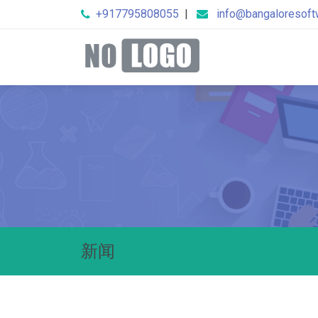
+917795808055
|
info@bangaloresof
新闻