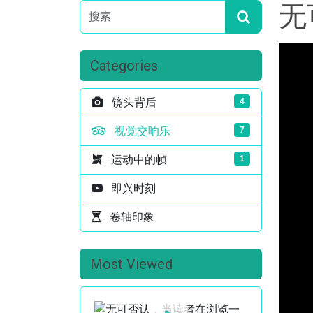
无
Categories
镜头背后
4
视觉交响乐
7
运动中的帧
1
即兴时刻
卷轴印象
Most Viewed