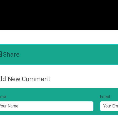
Share
dd New Comment
ame
Email