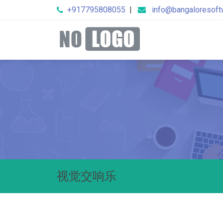
+917795808055
|
info@bangaloresof
视觉交响乐