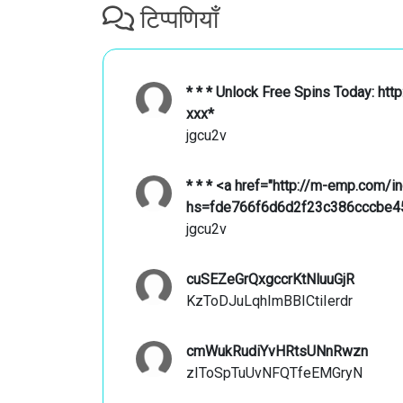
टिप्पणियाँ
* * * Unlock Free Spins Today: 
ххх*
jgcu2v
* * * <a href="http://m-emp.com/i
hs=fde766f6d6d2f23c386cccbe4
jgcu2v
cuSEZeGrQxgccrKtNluuGjR
KzToDJuLqhImBBICtiIerdr
cmWukRudiYvHRtsUNnRwzn
zIToSpTuUvNFQTfeEMGryN