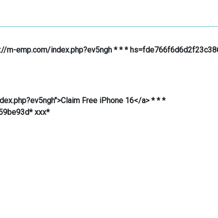
http://m-emp.com/index.php?ev5ngh * * * hs=fde766f6d6d2f23c
ndex.php?ev5ngh">Claim Free iPhone 16</a> * * *
59be93d* ххх*