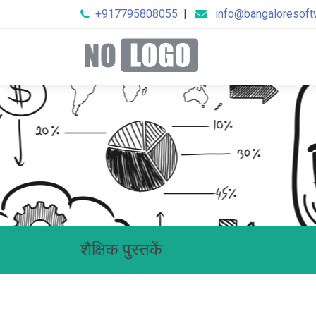
+917795808055
|
info@bangaloresof
शैक्षिक पुस्तकें