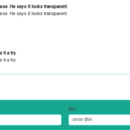
se. He says it looks transparent.
se. He says it looks transparent.
it a try.
it a try.
ईमेल