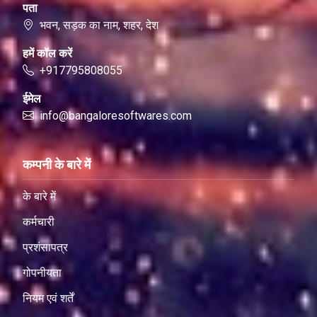
पता
भवन, सड़क का नाम, शहर, देश
हमें कॉल करें
+917795808055
ईमेल
info@bangaloresoftwares.com
कम्पनी के बारे में
के बारे में
कर्मचारी
प्रशंसापत्र
गोपनीयता
नियम एवं शर्तें