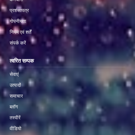
प्रशंसापत्र
गोपनीयता
नियम एवं शर्तें
संपर्क करें
त्वरित सम्पक
सेवाएं
उत्पादों
समाचार
ब्लॉग
तस्वीरें
वीडियो