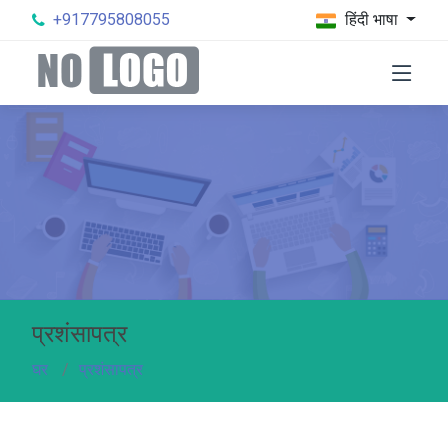
+917795808055
हिंदी भाषा
प्रशंसापत्र
घर
प्रशंसापत्र