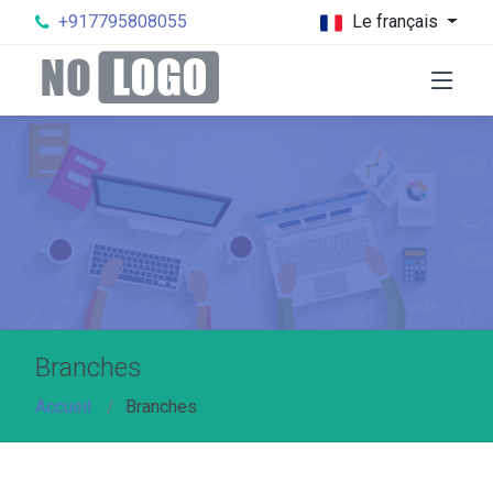
+917795808055
Le français
Branches
Accueil
Branches