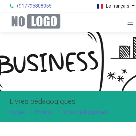
+917795808055
Le français
Livres pédagogiques
Accueil
Produits
Livres pédagogiques