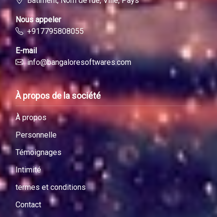
Bâtiment, Nom de rue, Ville, Pays
Nous appeler
+917795808055
E-mail
info@bangaloresoftwares.com
À propos de la société
À propos
Personnelle
Témoignages
Intimité
termes et conditions
Contact