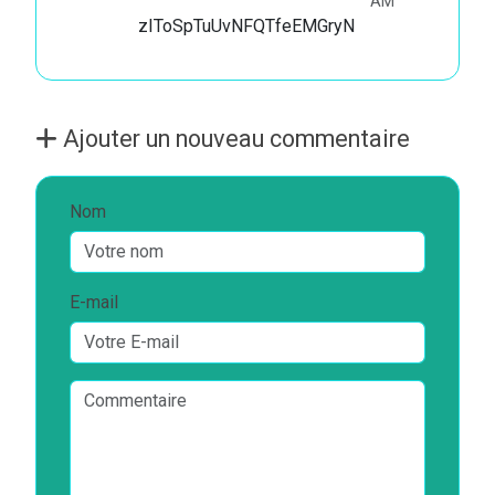
AM
zIToSpTuUvNFQTfeEMGryN
Ajouter un nouveau commentaire
Nom
E-mail