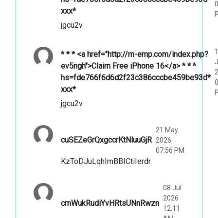
0
ххх*
jgcu2v
* * * <a href="http://m-emp.com/index.php?
ev5ngh">Claim Free iPhone 16</a> * * *
hs=fde766f6d6d2f23c386cccbe459be93d*
0
ххх*
jgcu2v
21 May
cuSEZeGrQxgccrKtNluuGjR
2026
07:56 PM
KzToDJuLqhImBBICtiIerdr
08 Jul
2026
cmWukRudiYvHRtsUNnRwzn
12:11