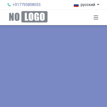
+917795808055
русский