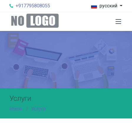
+917795808055
русский
Услуги
Home
Услуги