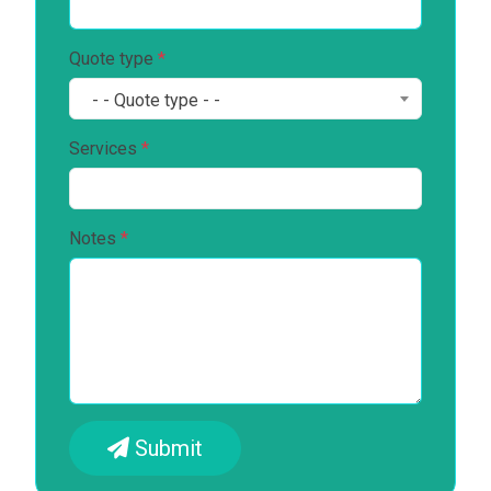
Quote type
*
- - Quote type - -
Services
*
Notes
*
Submit