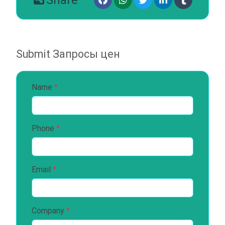
Submit Запросы цен
Name
*
Phone
*
Email
*
Company
*