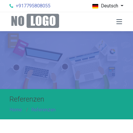
+917795808055
Deutsch
Referenzen
Home
Referenzen