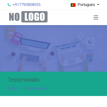
+917795808055
Português
Testimonials
Home
Testimonials