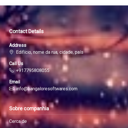
Contact Details
Address
Edifício, nome da rua, cidade, país
Call Us
+917795808055
Email
info@bangaloresoftwares.com
Sobre companhia
Cerca de