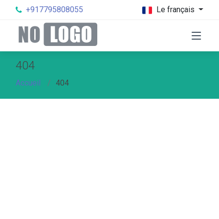
+917795808055
Le français
404
Accueil
404