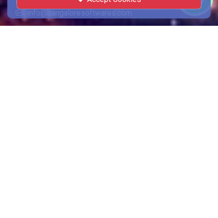
E-mail
info@bangaloresoftwares.com
À propos de la société
À propos
Personnelle
Témoignages
Intimité
termes et conditions
Contact
Liens rapides
services