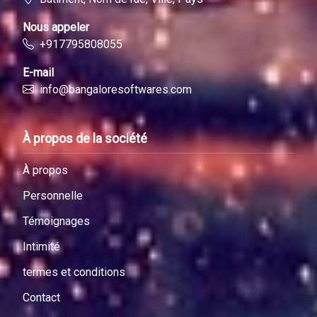
Nous appeler
+917795808055
E-mail
info@bangaloresoftwares.com
À propos de la société
À propos
Personnelle
Témoignages
Intimité
termes et conditions
Contact