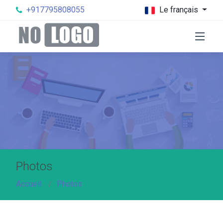
+917795808055
Le français
Photos
Accueil
Photos